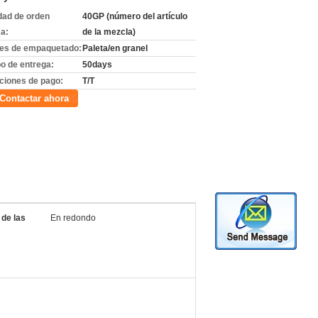
dad de orden
40GP (número del artículo
a:
de la mezcla)
les de empaquetado:
Paleta/en granel
o de entrega:
50days
ciones de pago:
T/T
Contactar ahora
de las
En redondo