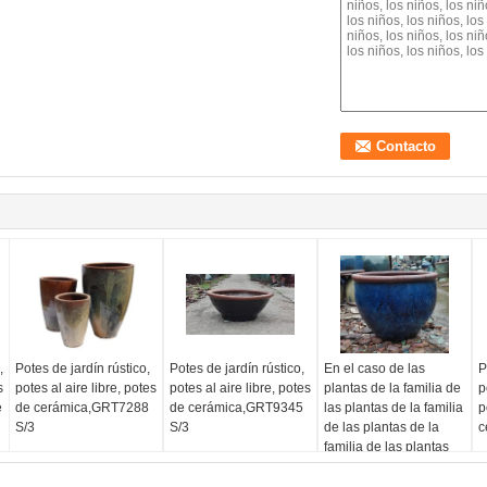
,
Potes de jardín rústico,
Potes de jardín rústico,
En el caso de las
P
s
potes al aire libre, potes
potes al aire libre, potes
plantas de la familia de
p
e
de cerámica,GRT7288
de cerámica,GRT9345
las plantas de la familia
p
S/3
S/3
de las plantas de la
c
familia de las plantas
de la familia de las
plantas de la familia de