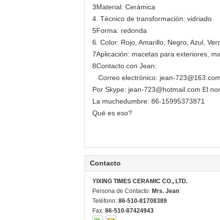
3Material: Cerámica
4. Técnico de transformación: vidriado
5Forma: redonda
6. Color: Rojo, Amarillo, Negro, Azul, Ver
7Aplicación: macetas para exteriores, ma
8Contacto con Jean:
Correo electrónico: jean-723@163.co
Por Skype: jean-723@hotmail.com El nomb
La muchedumbre: 86-15995373871
Qué es eso?
Contacto
YIXING TIMES CERAMIC CO., LTD.
Persona de Contacto:
Mrs. Jean
Teléfono:
86-510-81708389
Fax:
86-510-87424943