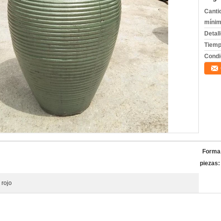
Canti
mínim
Detal
Tiemp
Condi
Forma 
piezas:
 rojo