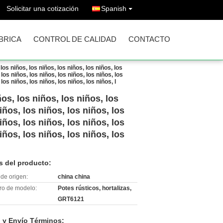
Solicitar una cotización
Spanish
ÁBRICA
CONTROL DE CALIDAD
CONTACTO
los niños, los niños, los niños, los niños, los
 los niños, los niños, los niños, los niños, los
 los niños, los niños, los niños, los niños, l
os, los niños, los niños, los
iños, los niños, los niños, los
iños, los niños, los niños, los
iños, los niños, los niños, los
s del producto:
de origen:
china china
o de modelo:
Potes rústicos, hortalizas,
GRT6121
 y Envío Términos: