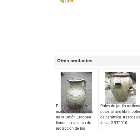
Otros productos
En la actualidad, la
Potes de jardín rústicos
mayoría de los países
potes al aire libre, pote
de la Unión Europea
de cerámica, frascos d
tienen un sistema de
fresa, GRT9016
protección de los
derechos humanos.