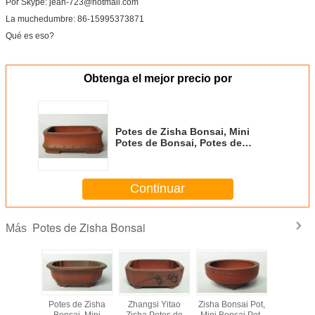
Por Skype: jean-723@hotmail.com
La muchedumbre: 86-15995373871
Qué es eso?
Obtenga el mejor precio por
Potes de Zisha Bonsai, Mini
Potes de Bonsai, Potes de
trabajo manual, Decoración para
el hogar
Continuar
Potes de Zisha Bonsai
Más
Potes de Zisha
Zhangsi Yitao
Zisha Bonsai Pot,
Potes de
Bonsai, Mini
Zisha Potes de
Mini Bonsai Pot,
Bonsai,