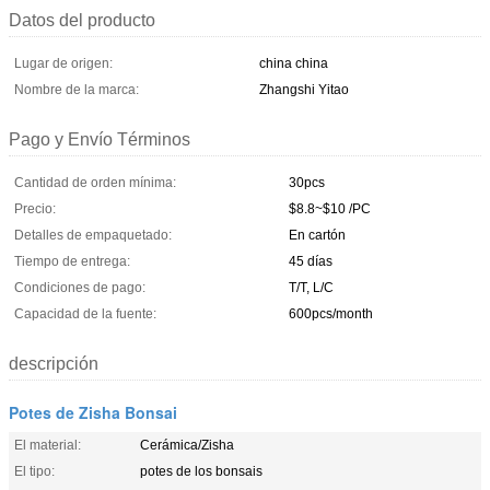
Datos del producto
Lugar de origen:
china china
Nombre de la marca:
Zhangshi Yitao
Pago y Envío Términos
Cantidad de orden mínima:
30pcs
Precio:
$8.8~$10 /PC
Detalles de empaquetado:
En cartón
Tiempo de entrega:
45 días
Condiciones de pago:
T/T, L/C
Capacidad de la fuente:
600pcs/month
descripción
Potes de Zisha Bonsai
El material:
Cerámica/Zisha
El tipo:
potes de los bonsais