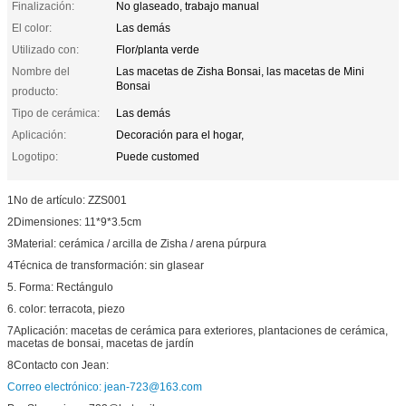
Finalización:
No glaseado, trabajo manual
El color:
Las demás
Utilizado con:
Flor/planta verde
Nombre del
Las macetas de Zisha Bonsai, las macetas de Mini
Bonsai
producto:
Tipo de cerámica:
Las demás
Aplicación:
Decoración para el hogar,
Logotipo:
Puede customed
1No de artículo: ZZS001
2Dimensiones: 11*9*3.5cm
3Material: cerámica / arcilla de Zisha / arena púrpura
4Técnica de transformación: sin glasear
5. Forma: Rectángulo
6. color: terracota, piezo
7Aplicación: macetas de cerámica para exteriores, plantaciones de cerámica,
macetas de bonsai, macetas de jardín
8Contacto con Jean:
Correo electrónico: jean-723@163.com