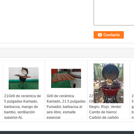
21Grill de cerámica de
Grill de cerámica
22" CERAMIC BBQ
2
5 pulgadas Kamado,
Kamado, 21.5 pulgadas
GRILL KAMADO/
5
barbacoa, mango de
Fumador, barbacoa al
Negro, Rojo, Verde/
g
bambú, ventilación
aire libre, esmalte
Carrito de hierro/
b
superior AL
especial
Carbón de carbón
n
a
c