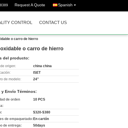
Request A Quote
Spanish
08389
LITY CONTROL
CONTACT US
dable o carro de hierro
xidable o carro de hierro
s del producto:
de origen:
china china
icación:
ISET
o de modelo:
24"
 y Envío Términos:
dad de orden
10 PCS
a:
o:
$320-$380
les de empaquetado:
En cartón
o de entrega:
50days