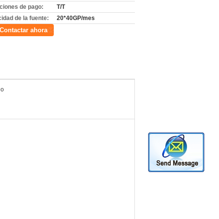
ciones de pago:
T/T
idad de la fuente:
20*40GP/mes
Contactar ahora
jo