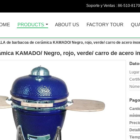
Soporte y Ventas :
86-510-817
OME
PRODUCTS
ABOUT US
FACTORY TOUR
QUA
LA de barbacoa de cerámica KAMADO/ Negro, rojo, verde/ carro de acero inoxi
mica KAMADO/ Negro, rojo, verde/ carro de acero ino
Dato
Lugar 
Certif
Númer
Pago
Canti
mínim
Preci
Detal
Tiemp