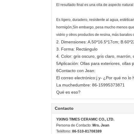
El resultado final es una olla de aspecto natur
Es ligero, duradero, resistente al agua, estétic
hormigón,Sin embargo, pesa mucho menos que el c
vidrio y otros productos de resina, más baratos 
2. Dimensiones: A.50*16.5*17cm; B.60*
3. Forma: Rectángulo
4. Color: gris oscuro, gris claro, marrón
5Aplicación: Ollas para exteriores, ollas 
6Contacto con Jean:
El correo electrónico:
j y
- ¿Por qué no lo
La muchedumbre: 86-15995373871
Qué es eso?
Contacto
YIXING TIMES CERAMIC CO., LTD.
Persona de Contacto:
Mrs. Jean
Teléfono:
86-510-81708389