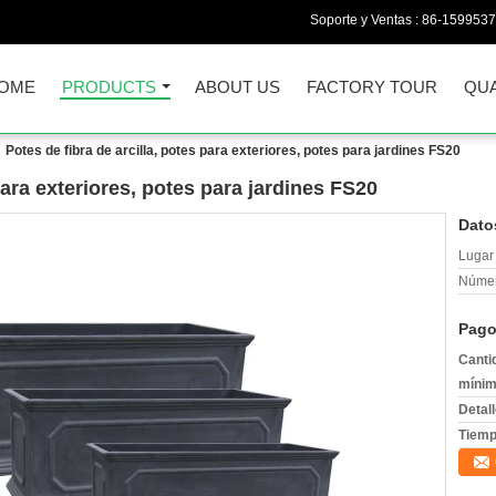
Soporte y Ventas :
86-159953
OME
PRODUCTS
ABOUT US
FACTORY TOUR
QUA
Potes de fibra de arcilla, potes para exteriores, potes para jardines FS20
para exteriores, potes para jardines FS20
Dato
Lugar 
Númer
Pago
Canti
mínim
Detal
Tiemp