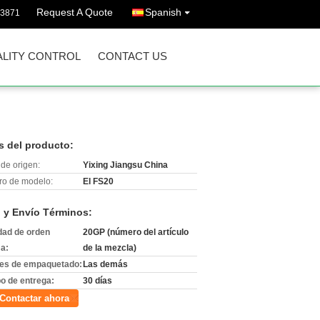
Request A Quote
Spanish
73871
LITY CONTROL
CONTACT US
s del producto:
de origen:
Yixing Jiangsu China
o de modelo:
El FS20
 y Envío Términos:
dad de orden
20GP (número del artículo
a:
de la mezcla)
les de empaquetado:
Las demás
o de entrega:
30 días
Contactar ahora