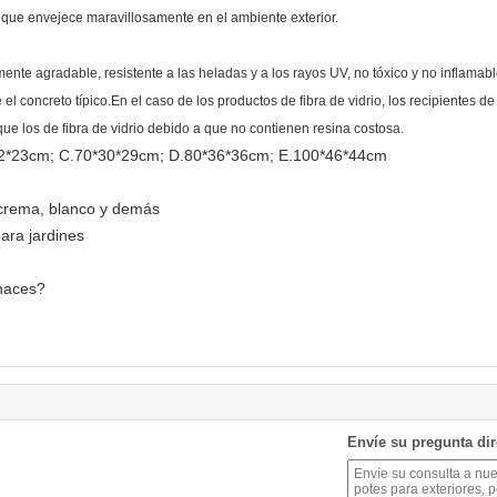
al que envejece maravillosamente en el ambiente exterior.
amente agradable, resistente a las heladas y a los rayos UV, no tóxico y no inflam
oncreto típico.En el caso de los productos de fibra de vidrio, los recipientes de
que los de fibra de vidrio debido a que no contienen resina costosa.
22*23cm; C.70*30*29cm; D.80*36*36cm; E.100*46*44cm
, crema, blanco y demás
para jardines
 haces?
Envíe su pregunta di