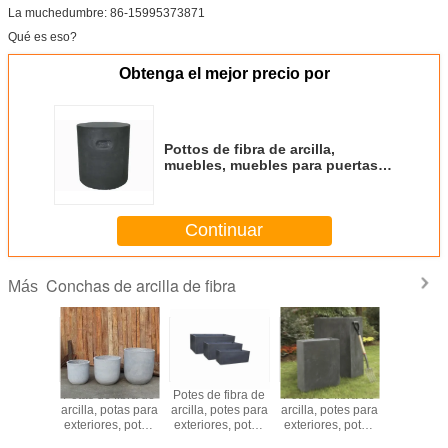
La muchedumbre: 86-15995373871
Qué es eso?
Obtenga el mejor precio por
Pottos de fibra de arcilla,
muebles, muebles para puertas,
artículos para jardines, muebles
para jardines. FM02
Continuar
Conchas de arcilla de fibra
Más
de fibra
Potas de fibra de
Potes de fibra de
Potes de fibra de
Potes de f
cilla,
arcilla, potas para
arcilla, potes para
arcilla, potes para
arcilla, po
s para
exteriores, potas
exteriores, potes
exteriores, potes
exteriores
iores,
de jardín FR03
para jardines
para jardines
para jar