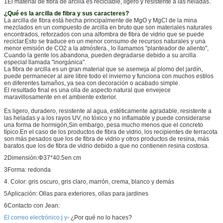
1El material de fibra de arcilla es reciclable, ligero y resistente a las heladas.
¿Qué es la arcilla de fibra y sus caracteres?
La arcilla de fibra está hecha principalmente de MgO y MgCl de la mina
mezclados en un compuesto de arcilla en bruto que son materiales naturales
encontrados, reforzados con una alfombra de fibra de vidrio que se puede
reciclar.Esto se traduce en un menor consumo de recursos naturales y una
menor emisión de CO2 a la atmósfera., lo llamamos "planteador de aliento",
Cuando la gente los abandona, pueden degradarse debido a su arcilla
especial llamada "inorgánica".
La fibra de arcilla es un gran material que se asemeja al plomo del jardín,
puede permanecer al aire libre todo el invierno y funciona con muchos estilos
en diferentes tamaños, ya sea con decoración o acabado simple.
El resultado final es una olla de aspecto natural que envejece
maravillosamente en el ambiente exterior.
Es ligero, duradero, resistente al agua, estéticamente agradable, resistente a
las heladas y a los rayos UV, no tóxico y no inflamable y puede considerarse
una forma de hormigón,Sin embargo, pesa mucho menos que el concreto
típico.En el caso de los productos de fibra de vidrio, los recipientes de terracota
son más pesados que los de fibra de vidrio y otros productos de resina, más
baratos que los de fibra de vidrio debido a que no contienen resina costosa.
2Dimensión:
Φ37*40.5
en cm
3Forma: redonda
4. Color: gris oscuro, gris claro, marrón, crema, blanco y demás
5Aplicación: Ollas para exteriores, ollas para jardines
6Contacto con Jean:
El correo electrónico:
j y
- ¿Por qué no lo haces?