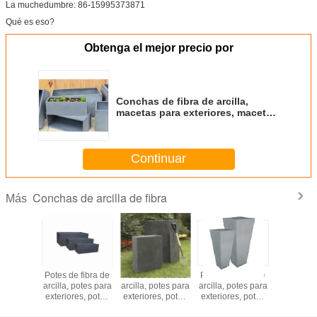
La muchedumbre: 86-15995373871
Qué es eso?
Obtenga el mejor precio por
Conchas de fibra de arcilla,
macetas para exteriores, macetas
para jardines FR05
Continuar
Conchas de arcilla de fibra
Más
 fibra de
Potes de fibra de
Potes de fibra de
Potes de fibra de
Potes de f
potas para
arcilla, potes para
arcilla, potes para
arcilla, potes para
arcilla, po
es, potas
exteriores, potes
exteriores, potes
exteriores, potes
exteriores
ín FR03
para jardines
para jardines
para jardines
para jar