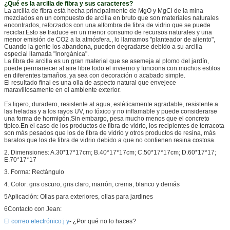
¿Qué es la arcilla de fibra y sus caracteres?
La arcilla de fibra está hecha principalmente de MgO y MgCl de la mina
mezclados en un compuesto de arcilla en bruto que son materiales naturales
encontrados, reforzados con una alfombra de fibra de vidrio que se puede
reciclar.Esto se traduce en un menor consumo de recursos naturales y una
menor emisión de CO2 a la atmósfera., lo llamamos "planteador de aliento",
Cuando la gente los abandona, pueden degradarse debido a su arcilla
especial llamada "inorgánica".
La fibra de arcilla es un gran material que se asemeja al plomo del jardín,
puede permanecer al aire libre todo el invierno y funciona con muchos estilos
en diferentes tamaños, ya sea con decoración o acabado simple.
El resultado final es una olla de aspecto natural que envejece
maravillosamente en el ambiente exterior.
Es ligero, duradero, resistente al agua, estéticamente agradable, resistente a
las heladas y a los rayos UV, no tóxico y no inflamable y puede considerarse
una forma de hormigón,Sin embargo, pesa mucho menos que el concreto
típico.En el caso de los productos de fibra de vidrio, los recipientes de terracota
son más pesados que los de fibra de vidrio y otros productos de resina, más
baratos que los de fibra de vidrio debido a que no contienen resina costosa.
2. Dimensiones: A.30*17*17cm; B.40*17*17cm; C.50*17*17cm; D.60*17*17;
E.70*17*17
3. Forma: Rectángulo
4. Color: gris oscuro, gris claro, marrón, crema, blanco y demás
5Aplicación: Ollas para exteriores, ollas para jardines
6Contacto con Jean:
El correo electrónico:
j y
- ¿Por qué no lo haces?